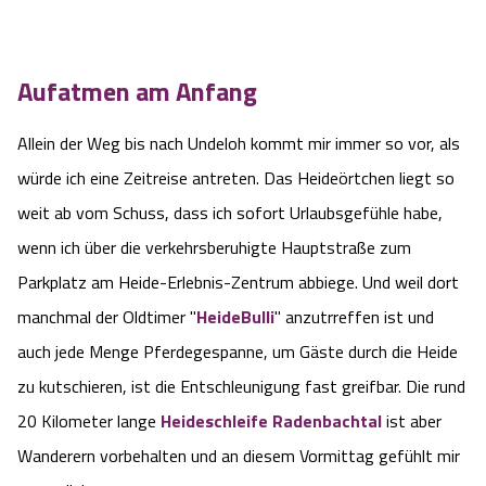
Service
Aufatmen am Anfang
Anreise
Allein der Weg bis nach Undeloh kommt mir immer so vor, als
Wandern ohne Gepäck
würde ich eine Zeitreise antreten. Das Heideörtchen liegt so
Landschaftsführungen
weit ab vom Schuss, dass ich sofort Urlaubsgefühle habe,
wenn ich über die verkehrsberuhigte Hauptstraße zum
Karte und GPS-Daten
Parkplatz am Heide-Erlebnis-Zentrum abbiege. Und weil dort
Wanderpass
manchmal der Oldtimer "
HeideBulli
" anzutrreffen ist und
auch jede Menge Pferdegespanne, um Gäste durch die Heide
Touristinformationen
zu kutschieren, ist die Entschleunigung fast greifbar. Die rund
20 Kilometer lange
Heideschleife Radenbachtal
ist aber
Katalogbestellung
Wanderern vorbehalten und an diesem Vormittag gefühlt mir