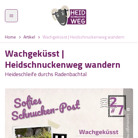
Home
Artikel
Wachgeküsst | Heidschnuckenweg wandern
Wachgeküsst |
Heidschnuckenweg wandern
Heidschnuckenweg
Heideschleife durchs Radenbachtal
Etappen
Was zeichnet den Weg aus?
©
Highlights
Lüneburger Heide GmbH
Wandern im Frühling