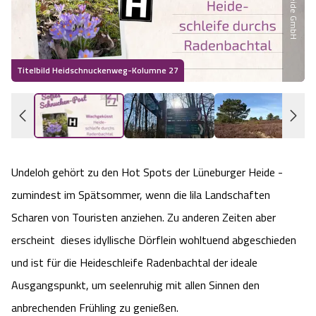
Wandern im Sommer
Wandern im Herbst
Titelbild Heidschnuckenweg-Kolumne 27
Wandern im Winter
Heideschleifen
Undeloh gehört zu den Hot Spots der Lüneburger Heide -
Rundwanderwege am Heidschnuckenweg
zumindest im Spätsommer, wenn die lila Landschaften
Was zeichnet die Heideschleifen aus?
Scharen von Touristen anziehen. Zu anderen Zeiten aber
erscheint dieses idyllische Dörflein wohltuend abgeschieden
Gastgeber
und ist für die Heideschleife Radenbachtal der ideale
Ausgangspunkt, um seelenruhig mit allen Sinnen den
Unterkünfte
anbrechenden Frühling zu genießen.