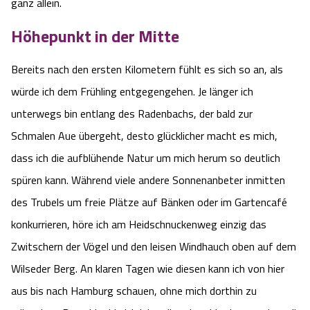
Blog
ganz allein.
Höhepunkt in der Mitte
Barriere­freiheits-Einstell­ungen
Bereits nach den ersten Kilometern fühlt es sich so an, als
Hoher Kontrast Modus:
würde ich dem Frühling entgegengehen. Je länger ich
unterwegs bin entlang des Radenbachs, der bald zur
A
A
Schriftgröße:
A
Schmalen Aue übergeht, desto glücklicher macht es mich,
dass ich die aufblühende Natur um mich herum so deutlich
spüren kann. Während viele andere Sonnenanbeter inmitten
des Trubels um freie Plätze auf Bänken oder im Gartencafé
konkurrieren, höre ich am Heidschnuckenweg einzig das
Zwitschern der Vögel und den leisen Windhauch oben auf dem
Wilseder Berg. An klaren Tagen wie diesen kann ich von hier
aus bis nach Hamburg schauen, ohne mich dorthin zu