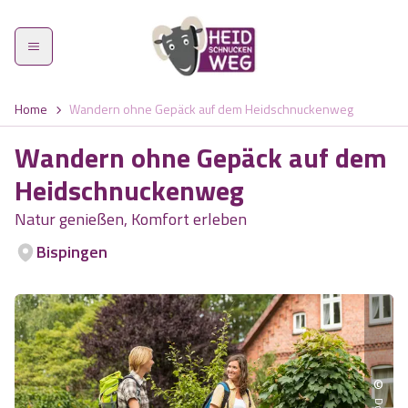
Home
Wandern ohne Gepäck auf dem Heidschnuckenweg
Wandern ohne Gepäck auf dem
Heidschnuckenweg
Heidschnuckenweg
Natur genießen, Komfort erleben
Bispingen
Etappen
Was zeichnet den Weg aus?
Highlights
©
Wandern im Frühling