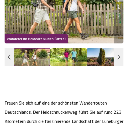
Dominik Ketz
Wandern im Sommer
Wandern im Herbst
Wanderer im Heideort Müden (Örtze)
E
Wandern im Winter
Heideschleifen
Rundwanderwege am Heidschnuckenweg
Was zeichnet die Heideschleifen aus?
Freuen Sie sich auf eine der schönsten Wanderrouten
Gastgeber
Deutschlands: Der Heidschnuckenweg führt Sie auf rund 223
Unterkünfte
Kilometern durch die faszinierende Landschaft der Lüneburger