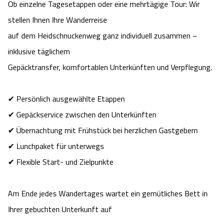
Blog
Ob einzelne Tagesetappen oder eine mehrtägige Tour: Wir
stellen Ihnen Ihre Wanderreise
Barriere­freiheits-Einstell­ungen
auf dem Heidschnuckenweg ganz individuell zusammen –
inklusive täglichem
Hoher Kontrast Modus:
Gepäcktransfer, komfortablen Unterkünften und Verpflegung.
A
A
Schriftgröße:
A
✔ Persönlich ausgewählte Etappen
✔ Gepäckservice zwischen den Unterkünften
✔ Übernachtung mit Frühstück bei herzlichen Gastgebern
✔ Lunchpaket für unterwegs
✔ Flexible Start- und Zielpunkte
Am Ende jedes Wandertages wartet ein gemütliches Bett in
Ihrer gebuchten Unterkunft auf