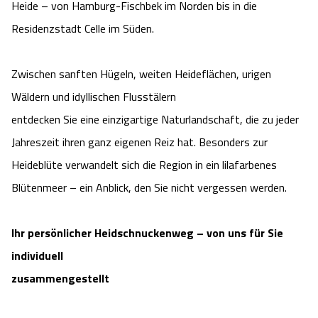
Heide – von Hamburg-Fischbek im Norden bis in die
Service
Residenzstadt Celle im Süden.
Anreise
Zwischen sanften Hügeln, weiten Heideflächen, urigen
Wandern ohne Gepäck
Wäldern und idyllischen Flusstälern
entdecken Sie eine einzigartige Naturlandschaft, die zu jeder
Landschaftsführungen
Jahreszeit ihren ganz eigenen Reiz hat. Besonders zur
Heideblüte verwandelt sich die Region in ein lilafarbenes
Karte und GPS-Daten
Blütenmeer – ein Anblick, den Sie nicht vergessen werden.
Wanderpass
Ihr persönlicher Heidschnuckenweg – von uns für Sie
Touristinformationen
individuell
zusammengestellt
Katalogbestellung