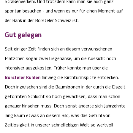
Blog
Straßenverkehr. Und trotzdem kann man sie auch ganz
spontan besuchen - und wenn es nur für einen Moment auf
Barriere­freiheits-Einstell­ungen
der Bank in der Borsteler Schweiz ist.
Gut gelegen
Hoher Kontrast Modus:
Seit einiger Zeit finden sich an diesem verwunschenen
A
A
Schriftgröße:
A
Plätzchen sogar zwei Liegebänke, um die Aussicht noch
intensiver auszukosten. Früher konnte man über die
Borsteler Kuhlen
hinweg die Kirchturmspitze entdecken.
Doch inzwischen sind die Baumkronen in der durch die Eiszeit
geformten Schlucht so hoch gewachsen, dass man schon
genauer hinsehen muss. Doch sonst änderte sich Jahrzehnte
lang kaum etwas an diesem Bild, was das Gefühl von
Zeitlosigkeit in unserer schnelllebigen Welt so wertvoll