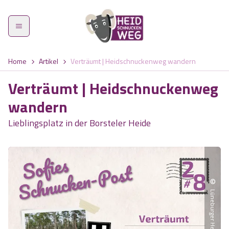
Home
Artikel
Verträumt | Heidschnuckenweg wandern
Verträumt | Heidschnuckenweg
wandern
Heidschnuckenweg
Lieblingsplatz in der Borsteler Heide
Etappen
Was zeichnet den Weg aus?
©
Highlights
Lüneburger Heide GmbH
Wandern im Frühling