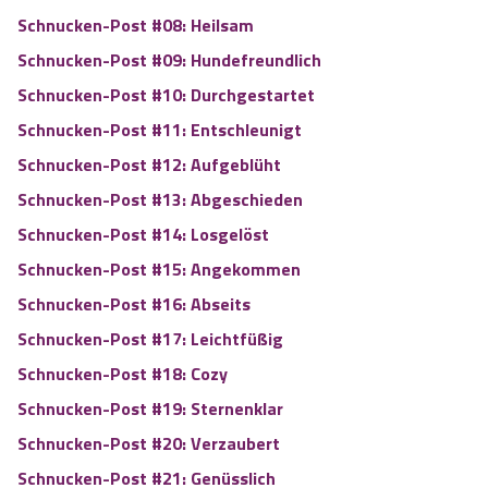
Schnucken-Post #08: Heilsam
Schnucken-Post #09: Hundefreundlich
Sc
hnucken-Post #10: Durchgestartet
Schnucken-Post #11:
Entschleunigt
Schnucken-Post #12: Aufgeblüht
Schn
ucken-Post #13: Abgeschieden
Schn
ucken-Post #14: Losgelöst
Schnucken-Post #15: Angekommen
Schnuc
ken-Post #16: Abseits
Schnuc
ken-Post #17: Leichtfüßig
Schnucken-Post #18:
Cozy
Schnucken
-Post #19: Sternenklar
Schnucken
-Post #20: Verzaubert
Schnucken-Post #21: Genüsslich