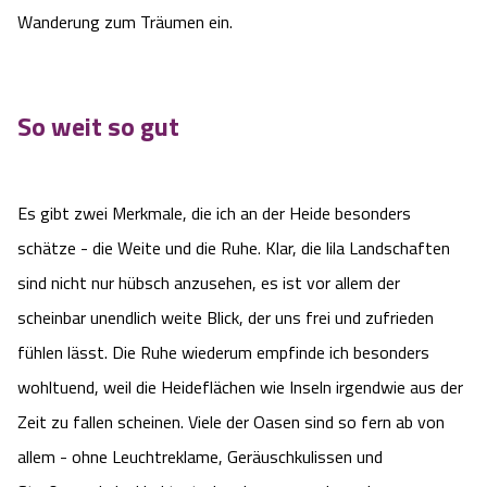
Wanderung zum Träumen ein.
Service
Anreise
So weit so gut
Wandern ohne Gepäck
Landschaftsführungen
Es gibt zwei Merkmale, die ich an der Heide besonders
schätze - die Weite und die Ruhe. Klar, die lila Landschaften
Karte und GPS-Daten
sind nicht nur hübsch anzusehen, es ist vor allem der
Wanderpass
scheinbar unendlich weite Blick, der uns frei und zufrieden
fühlen lässt. Die Ruhe wiederum empfinde ich besonders
Touristinformationen
wohltuend, weil die Heideflächen wie Inseln irgendwie aus der
Zeit zu fallen scheinen. Viele der Oasen sind so fern ab von
Katalogbestellung
allem - ohne Leuchtreklame, Geräuschkulissen und