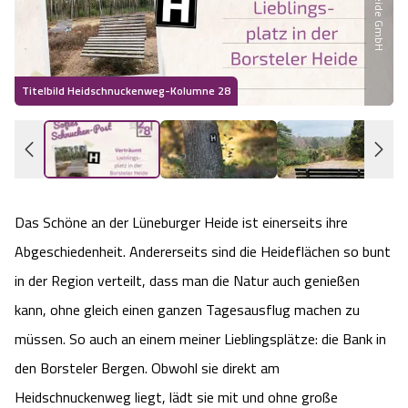
Wandern im Sommer
Wandern im Herbst
Titelbild Heidschnuckenweg-Kolumne 28
H
Wandern im Winter
Heideschleifen
Das Schöne an der Lüneburger Heide ist einerseits ihre
Rundwanderwege am Heidschnuckenweg
Abgeschiedenheit. Andererseits sind die Heideflächen so bunt
Was zeichnet die Heideschleifen aus?
in der Region verteilt, dass man die Natur auch genießen
kann, ohne gleich einen ganzen Tagesausflug machen zu
Gastgeber
müssen. So auch an einem meiner Lieblingsplätze: die Bank in
den Borsteler Bergen. Obwohl sie direkt am
Unterkünfte
Heidschnuckenweg liegt, lädt sie mit und ohne große