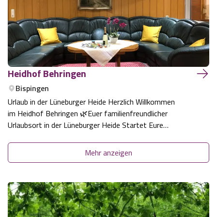
Heidhof Behringen
Bispingen
Urlaub in der Lüneburger Heide Herzlich Willkommen
im Heidhof Behringen 🌿Euer familienfreundlicher
Urlaubsort in der Lüneburger Heide Startet Eure
schönsten Tage des Jahres bei uns – mitten in der Natur,
in familiärer Atmosphäre und perfekt für Familien, Paare
Mehr anzeigen
oder Gruppen bis zu 40 Personen. 🏡 …