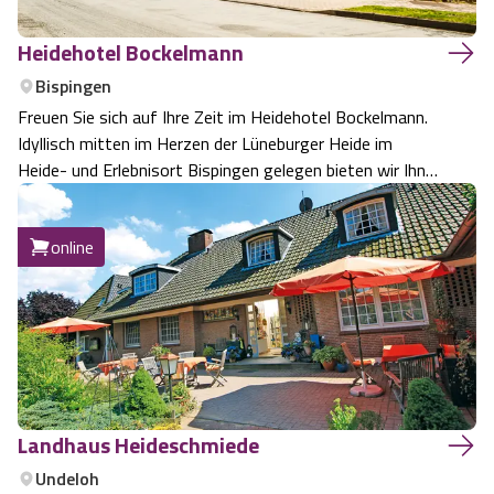
Heidehotel Bockelmann
Bispingen
Freuen Sie sich auf Ihre Zeit im Heidehotel Bockelmann.
Idyllisch mitten im Herzen der Lüneburger Heide im
Heide- und Erlebnisort Bispingen gelegen bieten wir Ihnen
einen erholsamen und entspannten Aufenthalt. Unsere
Zimmer sind mit viel Liebe zum Detail und mit Bedacht
online
auf Ihr Wohlgefühl eingerich…
Landhaus Heideschmiede
Undeloh