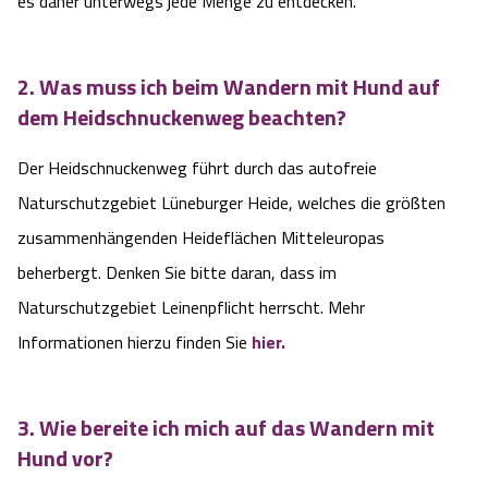
es daher unterwegs jede Menge zu entdecken.
Blog
Barriere­freiheits-Einstell­ungen
2. Was muss ich beim Wandern mit Hund auf
dem Heidschnuckenweg beachten?
Hoher Kontrast Modus:
Der Heidschnuckenweg führt durch das autofreie
A
A
Naturschutzgebiet Lüneburger Heide, welches die größten
Schriftgröße:
A
zusammenhängenden Heideflächen Mitteleuropas
beherbergt. Denken Sie bitte daran, dass im
Naturschutzgebiet Leinenpflicht herrscht. Mehr
Informationen hierzu finden Sie
hier.
3. Wie bereite ich mich auf das Wandern mit
Hund vor?