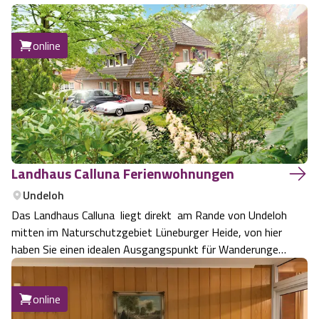
online
Landhaus Calluna Ferienwohnungen
Undeloh
Das Landhaus Calluna liegt direkt am Rande von Undeloh
mitten im Naturschutzgebiet Lüneburger Heide, von hier
haben Sie einen idealen Ausgangspunkt für Wanderungen
und Radtouren in die Heide. Unser Haus hat 5 sehr schön
aufgeteilte und eingerichtete Ferienwohnungen ,
online
selbstverständlich mit voll a…