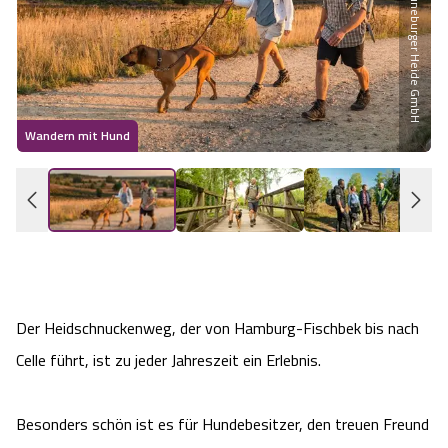
Partner der Lüneburger Heide GmbH
Wandern im Sommer
Wandern im Herbst
Wandern mit Hund
​
Wandern im Winter
Heideschleifen
Rundwanderwege am Heidschnuckenweg
Was zeichnet die Heideschleifen aus?
Der Heidschnuckenweg, der von Hamburg-Fischbek bis nach
Celle führt, ist zu jeder Jahreszeit ein Erlebnis.
Gastgeber
Unterkünfte
Besonders schön ist es für Hundebesitzer, den treuen Freund