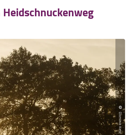
m Heidschnuckenweg
©
Dominik Ketz