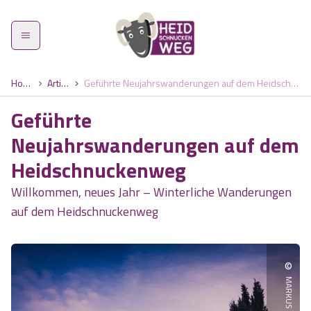
Home
Artikel
Geführte Neujahrswanderungen auf dem Heidschnuckenweg
Geführte
Neujahrswanderungen auf dem
Heidschnuckenweg
Heidschnuckenweg
Willkommen, neues Jahr – Winterliche Wanderungen
Etappen
auf dem Heidschnuckenweg
Was zeichnet den Weg aus?
Highlights
©
Wandern im Frühling