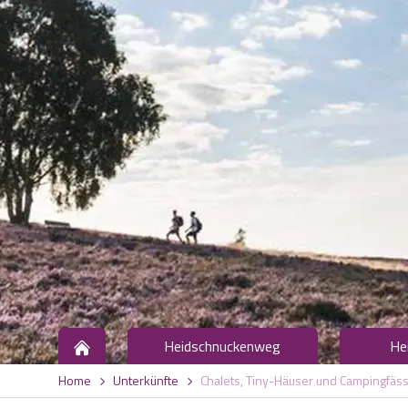
Heidschnuckenweg
He
Home
Unterkünfte
Chalets, Tiny-Häuser und Campingfäs