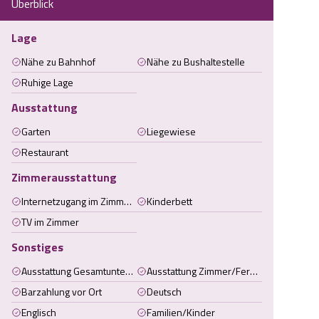
Überblick
Lage
Nähe zu Bahnhof
Nähe zu Bushaltestelle
Ruhige Lage
Ausstattung
Garten
Liegewiese
Restaurant
Zimmerausstattung
Internetzugang im Zimmer (kabelgebunden)
Kinderbett
TV im Zimmer
Sonstiges
Ausstattung Gesamtunterkunft
Ausstattung Zimmer/Ferienwohnung/Ferienhaus
Barzahlung vor Ort
Deutsch
Englisch
Familien/Kinder