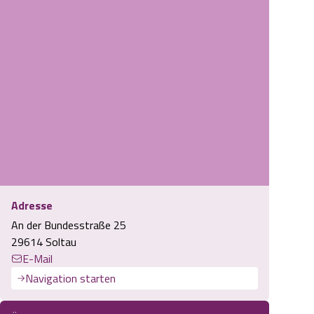
urcamping Lüneburger Heide Chalets und Tiny-Häuser
Adresse
An der Bundesstraße 25
29614 Soltau
E-Mail
Navigation starten