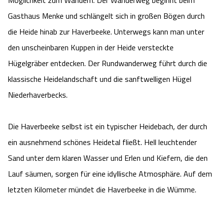
Möglichkeit zum Wandern. Der Wanderweg beginnt beim
Blog
Gasthaus Menke und schlängelt sich in großen Bögen durch
Barriere­freiheits-Einstell­ungen
die Heide hinab zur Haverbeeke. Unterwegs kann man unter
den unscheinbaren Kuppen in der Heide versteckte
Hoher Kontrast Modus:
Hügelgräber entdecken. Der Rundwanderweg führt durch die
klassische Heidelandschaft und die sanftwelligen Hügel
A
A
Schriftgröße:
A
Niederhaverbecks.
Die Haverbeeke selbst ist ein typischer Heidebach, der durch
ein ausnehmend schönes Heidetal fließt. Hell leuchtender
Sand unter dem klaren Wasser und Erlen und Kiefern, die den
Lauf säumen, sorgen für eine idyllische Atmosphäre. Auf dem
letzten Kilometer mündet die Haverbeeke in die Wümme.