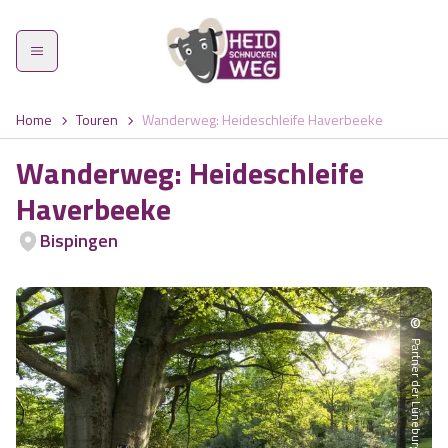
Home
Touren
Wanderweg: Heideschleife Haverbeeke
Wanderweg: Heideschleife
Haverbeeke
Heidschnuckenweg
Bispingen
Etappen
©
Was zeichnet den Weg aus?
Partner der Lüneburger Heide GmbH
Highlights
Wandern im Frühling