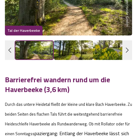
Wandern im Sommer
Wandern im Herbst
Tal der Haverbeeke
B
Wandern im Winter
Heideschleifen
Barrierefrei wandern rund um die
Rundwanderwege am Heidschnuckenweg
Haverbeeke (3,6 km)
Was zeichnet die Heideschleifen aus?
Durch das untere Heidetal fließt der kleine und klare Bach Haverbeeke. Zu
Gastgeber
beiden Seiten des flachen Tals führt die weitestgehend barrierefreie
Heideschleife Haverbeeke als Rundwanderweg. Ob mit Rollator oder für
Unterkünfte
paziergang: Entlang der Haverbeeke lässt sich
einen Sonntagss