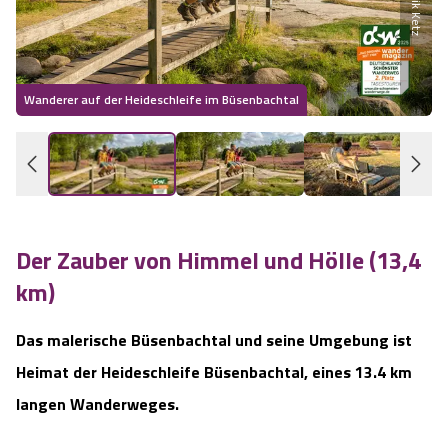
Wandern im Sommer
Wandern im Herbst
Wanderer auf der Heideschleife im Büsenbachtal
H
Wandern im Winter
Heideschleifen
Der Zauber von Himmel und Hölle (13,4
Rundwanderwege am Heidschnuckenweg
km)
Was zeichnet die Heideschleifen aus?
Das malerische Büsenbachtal und seine Umgebung ist
Gastgeber
Heimat der Heideschleife Büsenbachtal, eines 13.4 km
langen Wanderweges.
Unterkünfte