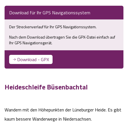
Service
Download für Ihr GPS Navigationssystem
Anreise
Der Streckenverlauf für Ihr GPS Navigationssystem.
Nach dem Download übertragen Sie die GPX-Datei einfach auf
Wandern ohne Gepäck
Ihr GPS Navigationsgerät.
Landschaftsführungen
Download - GPX
Karte und GPS-Daten
Wanderpass
Heideschleife Büsenbachtal
Touristinformationen
Wandern mit den Höhepunkten der Lüneburger Heide. Es gibt
Katalogbestellung
kaum bessere Wanderwege in Niedersachsen.