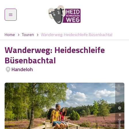
Home
Touren
Wanderweg: Heideschleife Büsenbachtal
Wanderweg: Heideschleife
Büsenbachtal
Heidschnuckenweg
Handeloh
Etappen
Was zeichnet den Weg aus?
©
Highlights
© Dominik Ketz
Wandern im Frühling