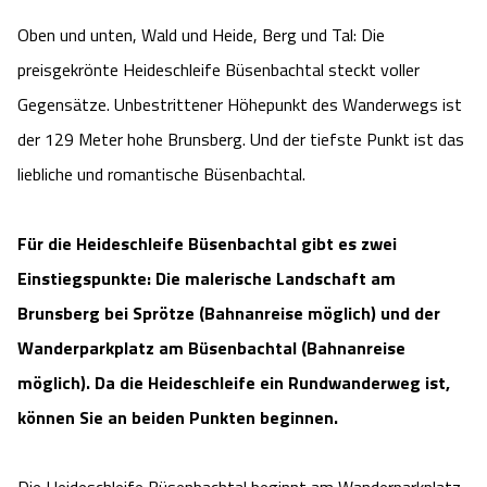
Blog
Oben und unten, Wald und Heide, Berg und Tal: Die
Barriere­freiheits-Einstell­ungen
preisgekrönte Heideschleife Büsenbachtal steckt voller
Gegensätze. Unbestrittener Höhepunkt des Wanderwegs ist
Hoher Kontrast Modus:
der 129 Meter hohe Brunsberg. Und der tiefste Punkt ist das
liebliche und romantische Büsenbachtal.
A
A
Schriftgröße:
A
Für die Heideschleife Büsenbachtal gibt es zwei
Einstiegspunkte: Die malerische Landschaft am
Brunsberg bei Sprötze (Bahnanreise möglich) und der
Wanderparkplatz am Büsenbachtal (Bahnanreise
möglich). Da die Heideschleife ein Rundwanderweg ist,
können Sie an beiden Punkten beginnen.