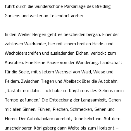
Blog
führt durch die wunderschöne Parkanlage des Breiding
Gartens und weiter an Tetendorf vorbei.
Barriere­freiheits-Einstell­ungen
In den Weiher Bergen geht es bescheiden bergan. Einer der
Hoher Kontrast Modus:
zahllosen Waldränder, hier mit einem breiten Heide- und
A
Wacholderstreifen und ausladenden Eichen, verlockt zum
A
Schriftgröße:
A
Ausruhen. Eine kleine Pause von der Wanderung. Landschaft
für die Seele, mit stetem Wechsel von Wald, Wiese und
Feldern. Zwischen Tiegen und Abelbeck über die Autobahn.
„Rast ihr nur dahin – ich habe im Rhythmus des Gehens mein
Tempo gefunden.“ Die Entdeckung der Langsamkeit, Gehen
mit allen Sinnen: Fühlen, Riechen, Schmecken, Sehen und
Hören. Der Autobahnlärm verebbt, Ruhe kehrt ein. Auf dem
unscheinbaren Königsberg dann Weite bis zum Horizont –