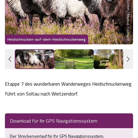
Lüneburger Heide GmbH / Markus Tiemann
Wandern im Sommer
Wandern im Herbst
Heidschnucken-auf-dem-Heidschnuckenweg
A
Wandern im Winter
Heideschleifen
Rundwanderwege am Heidschnuckenweg
Etappe 7 des wunderbaren Wanderweges Heidschnuckenweg
führt von Soltau nach Wietzendorf.
Was zeichnet die Heideschleifen aus?
Gastgeber
Download für Ihr GPS Navigationssystem
Unterkünfte
Der Streckenverlauf für Ihr GPS Navigationssystem.