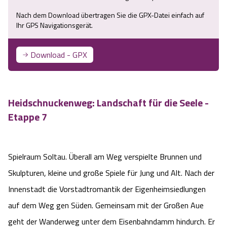
Service
Nach dem Download übertragen Sie die GPX-Datei einfach auf
Ihr GPS Navigationsgerät.
Anreise
Download - GPX
Wandern ohne Gepäck
Landschaftsführungen
Heidschnuckenweg: Landschaft für die Seele -
Etappe 7
Karte und GPS-Daten
Wanderpass
Spielraum Soltau. Überall am Weg verspielte Brunnen und
Skulpturen, kleine und große Spiele für Jung und Alt. Nach der
Touristinformationen
Innenstadt die Vorstadtromantik der Eigenheimsiedlungen
Katalogbestellung
auf dem Weg gen Süden. Gemeinsam mit der Großen Aue
geht der Wanderweg unter dem Eisenbahndamm hindurch. Er