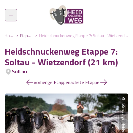
Home
Etappen
Heidschnuckenweg Etappe 7: Soltau - Wietzendorf (21 km)
Heidschnuckenweg Etappe 7:
Soltau - Wietzendorf (21 km)
Heidschnuckenweg
Soltau
Etappen
vorherige Etappe
nächste Etappe
Was zeichnet den Weg aus?
©
Highlights
Wandern im Frühling