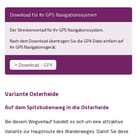
Service
Download für Ihr GPS Navigationssystem
Anreise
Der Streckenverlauf für Ihr GPS Navigationssystem.
Wandern ohne Gepäck
Nach dem Download übertragen Sie die GPX-Datei einfach auf
Ihr GPS Navigationsgerät.
Landschaftsführungen
Download - GPX
Karte und GPS-Daten
Wanderpass
Variante Osterheide
Touristinformationen
Auf dem Spitzbubenweg in die Osterheide
Bei diesem Wegverlauf handelt es sich um eine attraktive
Katalogbestellung
Variante zur Hauptroute des Wanderweges. Damit Sie diese