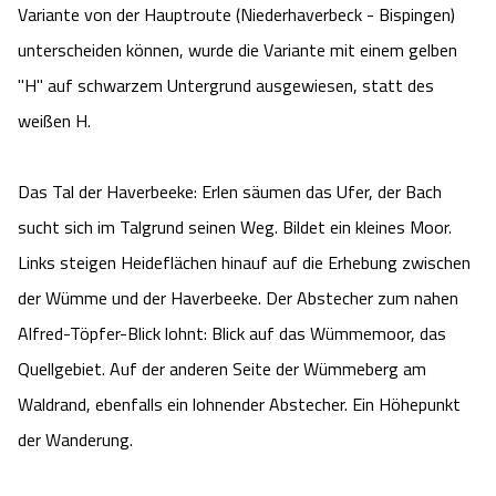
Blog
Variante von der Hauptroute (Niederhaverbeck - Bispingen)
unterscheiden können, wurde die Variante mit einem gelben
Barriere­freiheits-Einstell­ungen
"H" auf schwarzem Untergrund ausgewiesen, statt des
weißen H.
Hoher Kontrast Modus:
Das Tal der Haverbeeke: Erlen säumen das Ufer, der Bach
A
A
Schriftgröße:
A
sucht sich im Talgrund seinen Weg. Bildet ein kleines Moor.
Links steigen Heideflächen hinauf auf die Erhebung zwischen
der Wümme und der Haverbeeke. Der Abstecher zum nahen
Alfred-Töpfer-Blick lohnt: Blick auf das Wümmemoor, das
Quellgebiet. Auf der anderen Seite der Wümmeberg am
Waldrand, ebenfalls ein lohnender Abstecher. Ein Höhepunkt
der Wanderung.