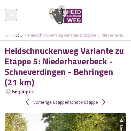
Home
Etappen
Heidschnuckenweg Variante zu Etappe 5: Niederhaverbeck - Schneverdingen - Behringen (21 km)
Heidschnuckenweg Variante zu
Etappe 5: Niederhaverbeck -
Heidschnuckenweg
Schneverdingen - Behringen
(21 km)
Etappen
Bispingen
Was zeichnet den Weg aus?
vorherige Etappe
nächste Etappe
Highlights
©
Wandern im Frühling