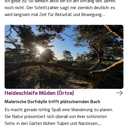
Ich gebe zu: So wirklich aktiv bin ich am Anfang des Jahres
noch nicht. Der Schrittzähler sagt mir ziemlich deutlich: es
wird langsam mal Zeit für Aktivität und Bewegung.
Ausreden zählen jetzt nicht mehr. Der Frühling steht vor
der Tür und die Natur lockt mit ersten Angeboten. Ich
möchte Neues entd…
Heideschleife Müden (Örtze)
Malerische Dorfidylle trifft plätschernden Bach
Es macht gerade richtig Spaß eine Wanderung zu planen.
Die Natur präsentiert sich überall von ihrer schönsten
Seite: in den Gärten blühen Tulpen und Narzissen,