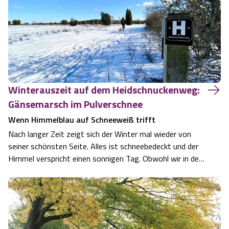
Winterauszeit auf dem Heidschnuckenweg:
Gänsemarsch im Pulverschnee
Wenn Himmelblau auf Schneeweiß trifft
Nach langer Zeit zeigt sich der Winter mal wieder von
seiner schönsten Seite. Alles ist schneebedeckt und der
Himmel verspricht einen sonnigen Tag. Obwohl wir in der
Südheide viele schöne Wanderwege haben, zieht es mich
heute wieder auf den Faßberg in den Wacholderwald. Mein
Lieblingsweg präsentier…