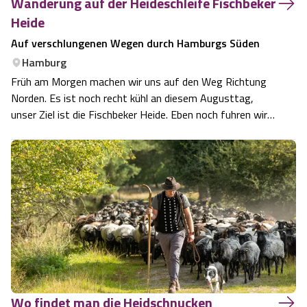
Wanderung auf der Heideschleife Fischbeker
Heide
Wandern im Sommer
Auf verschlungenen Wegen durch Hamburgs Süden
Hamburg
Wandern im Herbst
Früh am Morgen machen wir uns auf den Weg Richtung
Norden. Es ist noch recht kühl an diesem Augusttag,
Wandern im Winter
unser Ziel ist die Fischbeker Heide. Eben noch fuhren wir
auf der belebten Straße durch die Innenstadt und nicht
Heideschleifen
einmal fünf Minuten später stehen wir in der unberührten
Natur, von dem Lärm der Gr…
Rundwanderwege am Heidschnuckenweg
Was zeichnet die Heideschleifen aus?
Gastgeber
Unterkünfte
Wo findet man die Heidschnucken