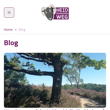
Home
Blog
Blog
Heidschnuckenweg
Etappen
Was zeichnet den Weg aus?
Highlights
Wandern im Frühling