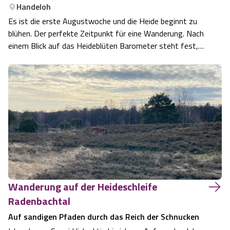
Blog
Handeloh
Es ist die erste Augustwoche und die Heide beginnt zu
Barriere­freiheits-Einstell­ungen
blühen. Der perfekte Zeitpunkt für eine Wanderung. Nach
einem Blick auf das Heideblüten Barometer steht fest,
wir wollen in das Büsenbachtal um dort die Heideschleife
Hoher Kontrast Modus:
Büsenbachtal – Der Zauber von Himmel und Hölle zu
wandern. Etwa gegen 10 Uhr k…
A
A
Schriftgröße:
A
Wanderung auf der Heideschleife
Radenbachtal
Auf sandigen Pfaden durch das Reich der Schnucken