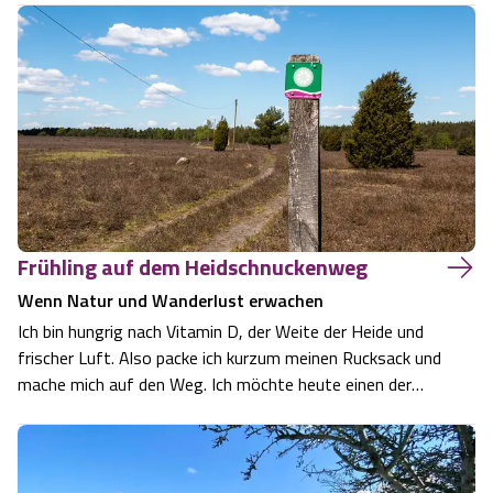
Pietzmoor ist, aus Bohlenstegen quer durch das
geheimnisvolle Hochmoor. Der Weg eig…
Frühling auf dem Heidschnuckenweg
Wenn Natur und Wanderlust erwachen
Ich bin hungrig nach Vitamin D, der Weite der Heide und
frischer Luft. Also packe ich kurzum meinen Rucksack und
mache mich auf den Weg. Ich möchte heute einen der
zahlreichen Rundwege entlang des Heidschnuckenwegs
bewandern. So kann ich das Auto einfach auf einem
Wanderparkplatz abstellen und mir …