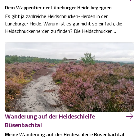
Dem Wappentier der Lüneburger Heide begegnen
Service
Es gibt ja zahlreiche Heidschnucken-Herden in der
Lüneburger Heide. Warum ist es gar nicht so einfach, die
Anreise
Heidschnuckenherden zu finden? Die Heidschnucken
pflegen die Heide. Sie beissen die Sprösslinge und Kräuter
Wandern ohne Gepäck
ab und verhindern damit, dass die Lüneburger Heide
zuwächst, bzw. die Heidepflanzen …
Landschaftsführungen
Karte und GPS-Daten
Wanderpass
Touristinformationen
Wanderung auf der Heideschleife
Katalogbestellung
Büsenbachtal
Meine Wanderung auf der Heideschleife Büsenbachtal