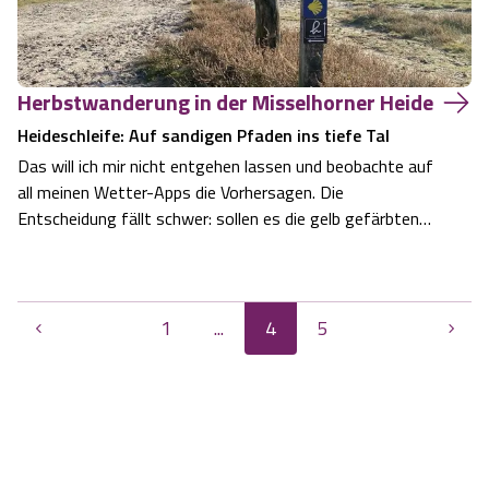
Herbstwanderung in der Misselhorner Heide
Heideschleife: Auf sandigen Pfaden ins tiefe Tal
Das will ich mir nicht entgehen lassen und beobachte auf
all meinen Wetter-Apps die Vorhersagen. Die
Entscheidung fällt schwer: sollen es die gelb gefärbten
Birken im Morgennebel der Oberoher Heide sein? Oder
vielleicht der herbstlich leuchtende Lüßwald in den
Mittagsstunden? Ich entscheide mich fü…
1
...
4
5