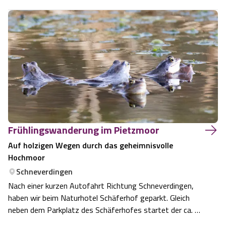
Fliederduft streicht durch die Luft, die Rhododendron-
Blüte beginnt und man hört das Summen der Bienen in
den Rapsfeldern. Ein idealer Zeit…
Frühlingswanderung im Pietzmoor
Auf holzigen Wegen durch das geheimnisvolle
Hochmoor
Schneverdingen
Nach einer kurzen Autofahrt Richtung Schneverdingen,
haben wir beim Naturhotel Schäferhof geparkt. Gleich
neben dem Parkplatz des Schäferhofes startet der ca. 5
km lange Rundweg, der Teil der neuen Heideschleife vom