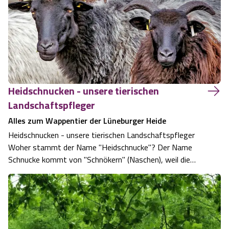
Heidschnucken - unsere tierischen
Landschaftspfleger
Alles zum Wappentier der Lüneburger Heide
Heidschnucken - unsere tierischen Landschaftspfleger
Woher stammt der Name "Heidschnucke"? Der Name
Schnucke kommt von "Schnökern" (Naschen), weil die
Heidschnucke die Abwechslung liebt und Heidekraut, Gras
und Wildkräuter gern verspeist. Silbergraues Fell mit
schwarzem Brustlatz ist das Erkennungs…