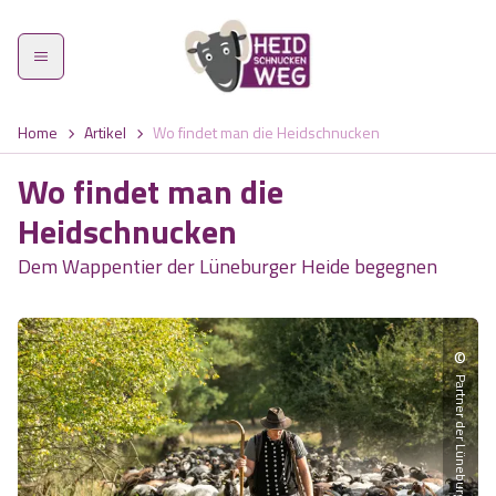
Home
Artikel
Wo findet man die Heidschnucken
Wo findet man die
Heidschnucken
Heidschnuckenweg
Dem Wappentier der Lüneburger Heide begegnen
Etappen
©
Was zeichnet den Weg aus?
Partner der Lüneburger Heide GmbH
Highlights
Wandern im Frühling