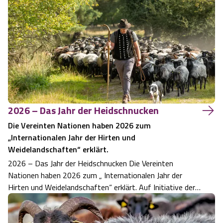
Frage kann ich nur mit einem klaren ja beantworten. Der
direkte Umgang mit den Tieren un…
2026 – Das Jahr der Heidschnucken
Die Vereinten Nationen haben 2026 zum
„Internationalen Jahr der Hirten und
Weidelandschaften“ erklärt.
2026 – Das Jahr der Heidschnucken Die Vereinten
Nationen haben 2026 zum „ Internationalen Jahr der
Hirten und Weidelandschaften“ erklärt. Auf Initiative der
Mongolei rückt das Themenjahr weltweit die Bedeutung
extensiver Weidelandschaften und der Menschen in den
Mittelpunkt, die sie bewirtschaften…