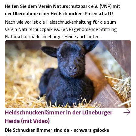
Helfen Sie dem Verein Naturschutzpark e.V. (VNP) mit
der Übernahme einer Heidschnucken-Patenschaft!
Nach wie vor ist die Heidschnuckenhaltung für die zum
Verein Naturschutzpark e.V. (VNP) gehördende Stiftung
Naturschutzpark Lüneburger Heide auch unter
Berücksichtigung der Schäferlöhne und der Unterhaltung
der Schäferhäuser bzw. der 18 meist reetgedeckten
Schafställe defizitär. Ohne die Fördermitt…
Heidschnuckenlämmer in der Lüneburger
Heide (mit Video)
Die Schnuckenlämmer sind da - schwarz gelocke