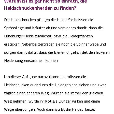
Warum ist es gar nicht so einfach, die
Service
Heidschnuckenherden zu finden?
Die Heidschnucken pflegen die Heide. Sie beissen die
Anreise
Sprösslinge und Kräuter ab und verhindern damit, dass die
Wandern ohne Gepäck
Lüneburger Heide zuwächst, bzw. die Heidepflanzen
ersticken. Nebenbei zertreten sie noch die Spinnenwebe und
Landschaftsführungen
sorgen damit dafür, dass die Bienen ungefährdet den leckeren
Heidehonig einsammeln können.
Karte und GPS-Daten
Wanderpass
Um dieser Aufgabe nachzukommen, müssen die
Heidschnucken quer durch die Heidegebiete ziehen und zwar
Touristinformationen
täglich einen anderen Weg. Würden sie immer den gleichen
Weg nehmen, würde ihr Kot als Dünger wirken und diese
Katalogbestellung
Wege überdüngen. Auch dann stirbt die Heidepflanze.